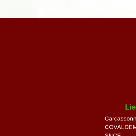
Li
Carcassonn
COVALDE
SNCF