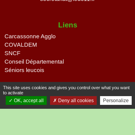
Liens
Carcassonne Agglo
COVALDEM
SNCF
Conseil Départemental
Séniors leucois
Mentions légales
-
Politique de confidentialité
-
This site uses cookies and gives you control over what you want
to activate
Accessibilité
-
Plan du site
-
OK, accept all
Deny all cookies
Personalize
Gestion des cookies