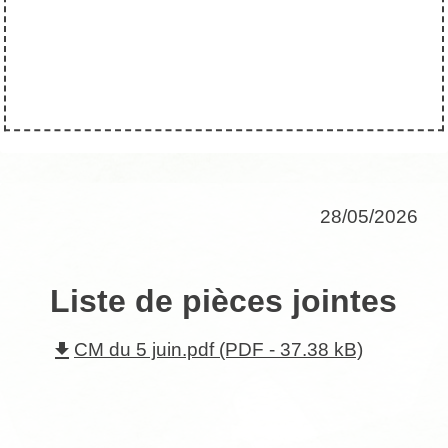
28/05/2026
Liste de pièces jointes
file_download
CM du 5 juin.pdf (PDF - 37.38 kB)