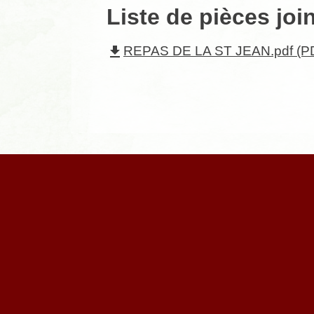
Liste de pièces joi
file_download
REPAS DE LA ST JEAN.pdf (PD