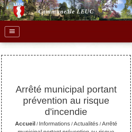
menu
Arrêté municipal portant
prévention au risque
d'incendie
Accueil
Informations
Actualités
Arrêté
/
/
/
municipal portant prévention au risque