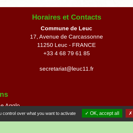
Horaires et Contacts
Commune de Leuc
17, Avenue de Carcassonne
11250 Leuc - FRANCE
+33 4 68 79 61 85
secretariat@leuc11.fr
ens
e Agglo
M
 control over what you want to activate
OK, accept all
partemental