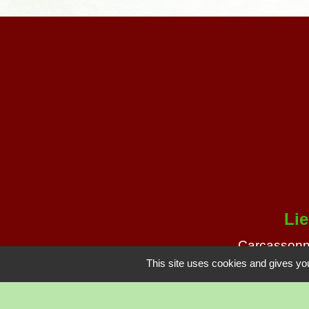
Li
Carcassonn
COVALDE
This site uses cookies and gives you
SNCF
Conseil Dé