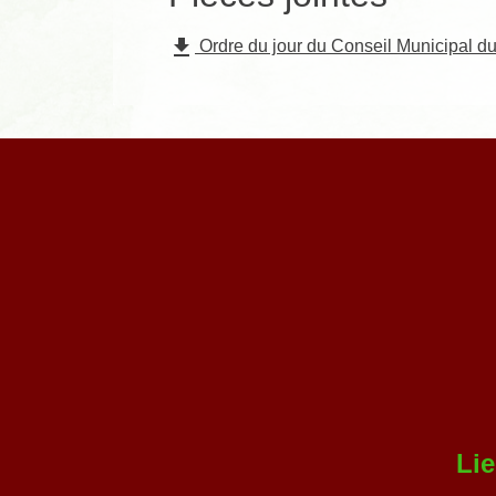
file_download
Ordre du jour du Conseil Municipal d
Li