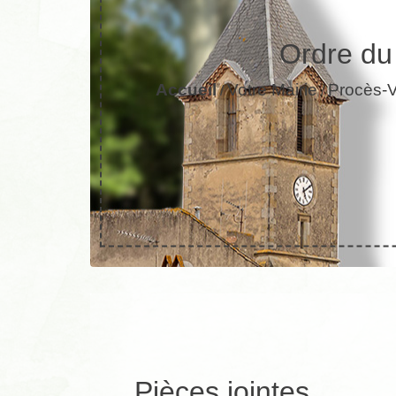
Ordre du
Accueil
Votre Mairie
Procès-Ve
/
/
Pièces jointes