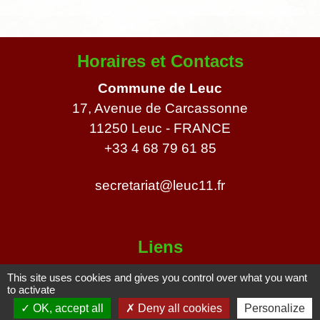
Horaires et Contacts
Commune de Leuc
17, Avenue de Carcassonne
11250 Leuc - FRANCE
+33 4 68 79 61 85
secretariat@leuc11.fr
Liens
Carcassonne Agglo
This site uses cookies and gives you control over what you want
to activate
COVALDEM
OK, accept all
Deny all cookies
Personalize
SNCF